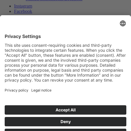
Instagram
Facebook
Datenschutzerklärung (CN)-隐私政策
Impressum (CN)-企业说明
Rechtliche Hinweise (CN)-法律声明
Scroll to top
Search
Menu
Menu