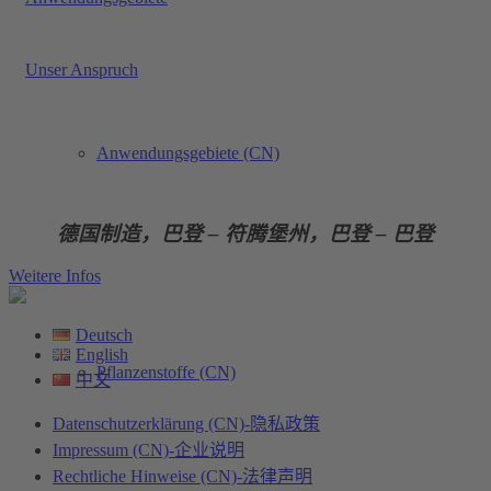
Unser Anspruch
Anwendungsgebiete (CN)
德国制造，巴登 – 符腾堡州，巴登 – 巴登
Weitere Infos
Deutsch
English
Pflanzenstoffe (CN)
中文
Datenschutzerklärung (CN)-隐私政策
Impressum (CN)-企业说明
Rechtliche Hinweise (CN)-法律声明