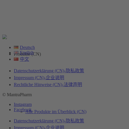
Deutsch
English
Produkte (CN)
中文
Datenschutzerklärung (CN)-隐私政策
Impressum (CN)-企业说明
Rechtliche Hinweise (CN)-法律声明
© MantraPharm
Instagram
Facebook
Alle Produkte im Überblick (CN)
Datenschutzerklärung (CN)-隐私政策
Impressum (CN)-企业说明