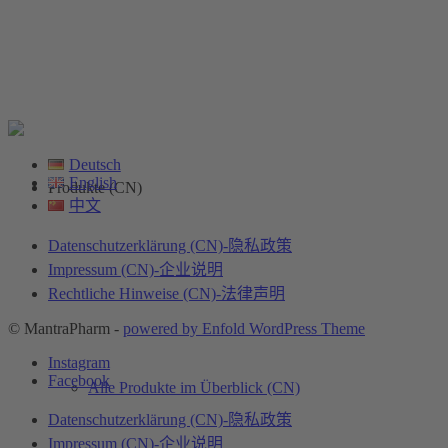
Deutsch
English
Produkte (CN)
中文
Datenschutzerklärung (CN)-隐私政策
Impressum (CN)-企业说明
Rechtliche Hinweise (CN)-法律声明
© MantraPharm -
powered by Enfold WordPress Theme
Instagram
Facebook
Alle Produkte im Überblick (CN)
Datenschutzerklärung (CN)-隐私政策
Impressum (CN)-企业说明