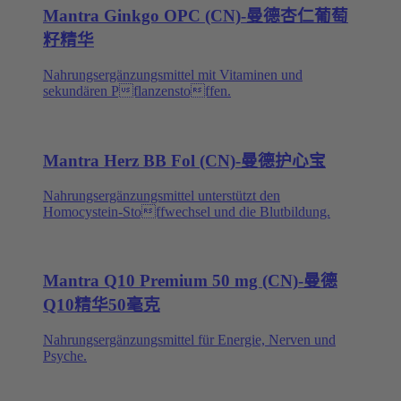
Mantra Ginkgo OPC (CN)-曼德杏仁葡萄
籽精华
Nahrungsergänzungsmittel mit Vitaminen und
sekundären Pflanzenstoffen.
Mantra Herz BB Fol (CN)-曼德护心宝
Nahrungsergänzungsmittel unterstützt den
Homocystein-Stoffwechsel und die Blutbildung.
Mantra Q10 Premium 50 mg (CN)-曼德
Q10精华50毫克
Nahrungsergänzungsmittel für Energie, Nerven und
Psyche.