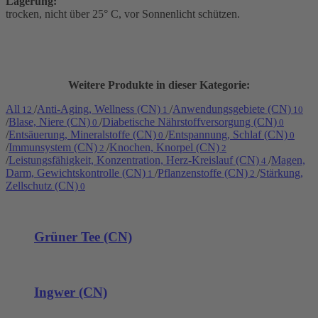
Lagerung:
trocken, nicht über 25° C, vor Sonnenlicht schützen.
Weitere Produkte in dieser Kategorie:
All
/
Anti-Aging, Wellness (CN)
/
Anwendungsgebiete (CN)
12
1
10
/
Blase, Niere (CN)
/
Diabetische Nährstoffversorgung (CN)
0
0
/
Entsäuerung, Mineralstoffe (CN)
/
Entspannung, Schlaf (CN)
0
0
/
Immunsystem (CN)
/
Knochen, Knorpel (CN)
2
2
/
Leistungsfähigkeit, Konzentration, Herz-Kreislauf (CN)
/
Magen,
4
Darm, Gewichtskontrolle (CN)
/
Pflanzenstoffe (CN)
/
Stärkung,
1
2
Zellschutz (CN)
0
Grüner Tee (CN)
Ingwer (CN)