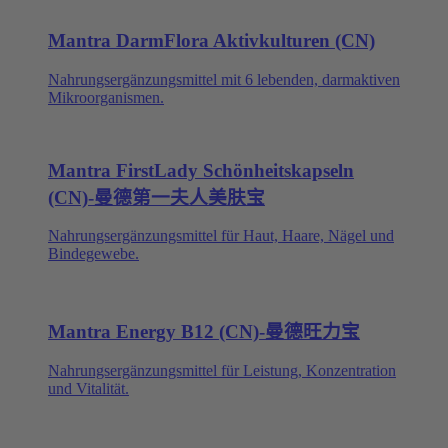
Mantra DarmFlora Aktivkulturen (CN)
Nahrungsergänzungsmittel mit 6 lebenden, darmaktiven
Mikroorganismen.
Mantra FirstLady Schönheitskapseln
(CN)-曼德第一夫人美肤宝
Nahrungsergänzungsmittel für Haut, Haare, Nägel und
Bindegewebe.
Mantra Energy B12 (CN)-曼德旺力宝
Nahrungsergänzungsmittel für Leistung, Konzentration
und Vitalität.