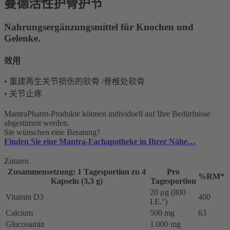
曼德活性护骨护节
Nahrungsergänzungsmittel für Knochen und
Gelenke.
效用
• 重建再生关节损伤的软骨 /脊椎处软骨
• 关节止疼
MantraPharm-Produkte können individuell auf Ihre Bedürfnisse
abgestimmt werden.
Sie wünschen eine Beratung?
Finden Sie eine Mantra-Fachapotheke in Ihrer Nähe…
Zutaten
Zusammensetzung: 1 Tagesportion zu 4
Pro
%RM*
Kapseln (3,3 g)
Tagesportion
20 μg (800
Vitamin D3
400
I.E.°)
Calcium
500 mg
63
Glucosamin
1.000 mg