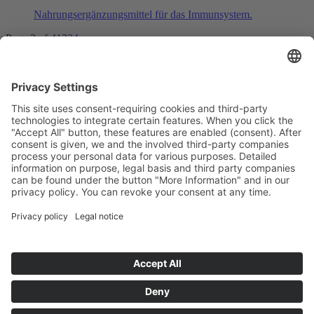
Nahrungsergänzungsmittel für das Immunsystem.
Page 2 of 4
1
2
3
4
Deutsch
English
中文
Datenschutzerklärung (CN)-隐私政策
Impressum (CN)-企业说明
Rechtliche Hinweise (CN)-法律声明
© MantraPharm
Instagram
Facebook
Datenschutzerklärung (CN)-隐私政策
Impressum (CN)-企业说明
Rechtliche Hinweise (CN)-法律声明