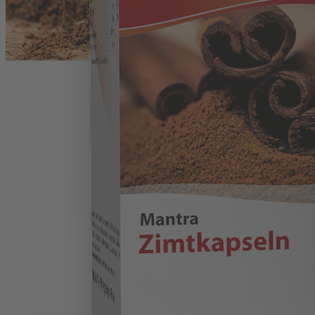
Unternehmen (CN)-企业
Karriere (CN)-去掉