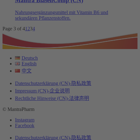
Mantra BlasenComp (CN)
Nahrungsergänzungsmittel mit Vitamin B6 und
sekundären Pflanzenstoffen.
Page 3 of 4
1
2
3
4
Deutsch
English
中文
Datenschutzerklärung (CN)-隐私政策
Impressum (CN)-企业说明
Rechtliche Hinweise (CN)-法律声明
© MantraPharm
Instagram
Facebook
Datenschutzerklärung (CN)-隐私政策