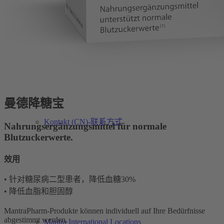
Kontakt (CN)-联系方式
曼德降糖宝
Kontakt (CN)-联系方式
Nahrungsergänzungsmittel für normale
Blutzuckerwerte.
效用
• 针对糖尿病二型患者，降低血糖30%
• 降低血脂和胆固醇
MantraPharm-Produkte können individuell auf Ihre Bedürfnisse
abgestimmt werden.
Mantra International Locations