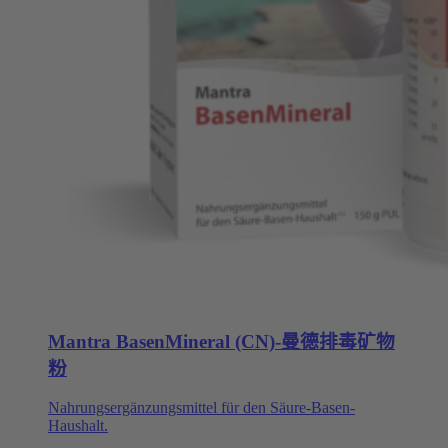
Mantra BasenMineral (CN)-曼德排毒矿物
粉
Nahrungsergänzungsmittel für den Säure-Basen-
Haushalt.