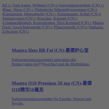
All
/
Anti-Aging, Wellness (CN)
/
Anwendungsgebiete (CN)
12
0
12
/
Blase, Niere (CN)
/
Diabetische Nährstoffversorgung (CN)
2
1
/
Entsäuerung, Mineralstoffe (CN)
/
Entspannung, Schlaf (CN)
1
0
/
Immunsystem (CN)
/
Knochen, Knorpel (CN)
2
2
/
Leistungsfähigkeit, Konzentration, Herz-Kreislauf (CN)
/
Magen,
2
Darm, Gewichtskontrolle (CN)
/
Pflanzenstoffe (CN)
/
Stärkung,
0
0
Zellschutz (CN)
2
Mantra Herz BB Fol (CN)-曼德护心宝
Nahrungsergänzungsmittel unterstützt den
Homocystein-Stoffwechsel und die Blutbildung.
Mantra Q10 Premium 50 mg (CN)-曼德
Q10精华50毫克
Nahrungsergänzungsmittel für Energie, Nerven und
Psyche.