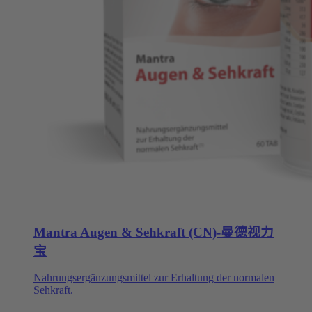
Mantra Augen & Sehkraft (CN)-曼德视力
宝
Nahrungsergänzungsmittel zur Erhaltung der normalen
Sehkraft.