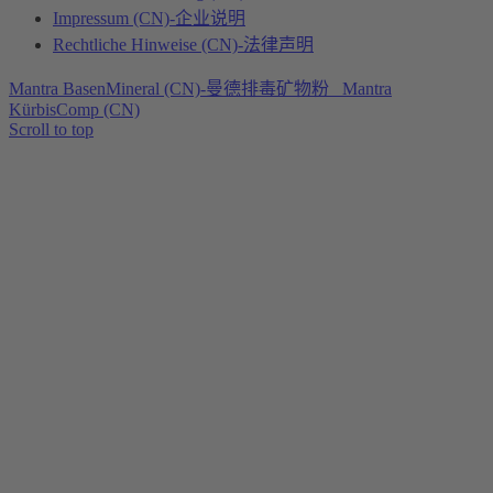
Impressum (CN)-企业说明
Rechtliche Hinweise (CN)-法律声明
Mantra BasenMineral (CN)-曼德排毒矿物粉
Mantra
KürbisComp (CN)
Scroll to top