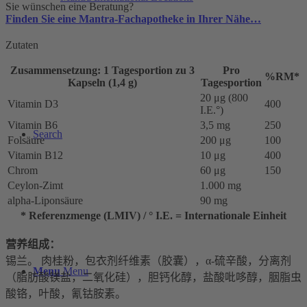
Sie wünschen eine Beratung?
Finden Sie eine Mantra-Fachapotheke in Ihrer Nähe…
Zutaten
Zusammensetzung: 1 Tagesportion zu 3
Pro
%RM*
Kapseln (1,4 g)
Tagesportion
20 μg (800
Vitamin D3
400
I.E.°)
Vitamin B6
3,5 mg
250
Search
Folsäure
200 μg
100
Vitamin B12
10 μg
400
Chrom
60 μg
150
Ceylon-Zimt
1.000 mg
alpha-Liponsäure
90 mg
* Referenzmenge (LMIV) / ° I.E. = Internationale Einheit
营养组成：
锡兰。 肉桂粉，包衣剂纤维素（胶囊），α-硫辛酸，分离剂
Menu
Menu
（脂肪酸镁盐，二氧化硅），胆钙化醇，盐酸吡哆醇，胭脂虫
酸铬，叶酸，氰钴胺素。