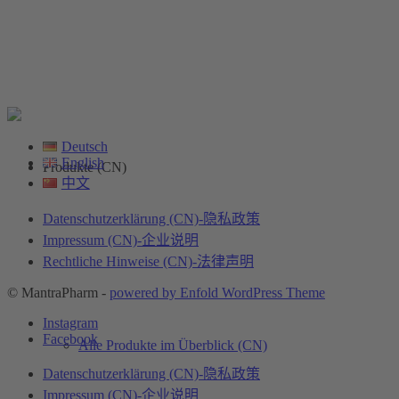
Deutsch
English
Produkte (CN)
中文
Datenschutzerklärung (CN)-隐私政策
Impressum (CN)-企业说明
Rechtliche Hinweise (CN)-法律声明
© MantraPharm -
powered by Enfold WordPress Theme
Instagram
Facebook
Alle Produkte im Überblick (CN)
Datenschutzerklärung (CN)-隐私政策
Impressum (CN)-企业说明