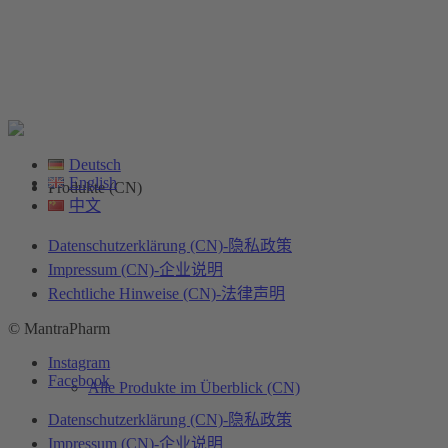
Deutsch
English
Produkte (CN)
中文
Datenschutzerklärung (CN)-隐私政策
Impressum (CN)-企业说明
Rechtliche Hinweise (CN)-法律声明
© MantraPharm
Instagram
Facebook
Alle Produkte im Überblick (CN)
Datenschutzerklärung (CN)-隐私政策
Impressum (CN)-企业说明