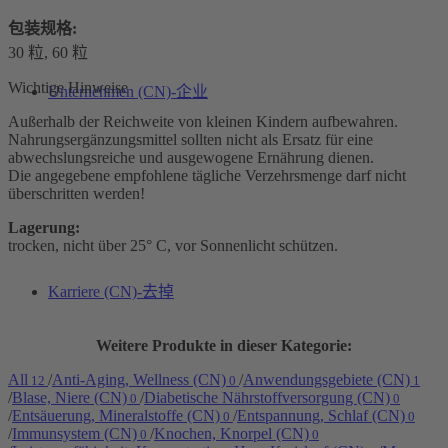
包装规格:
30 粒, 60 粒
Wichtige Hinweise
Unternehmen (CN)-企业
Außerhalb der Reichweite von kleinen Kindern aufbewahren.
Nahrungsergänzungsmittel sollten nicht als Ersatz für eine
abwechslungsreiche und ausgewogene Ernährung dienen.
Die angegebene empfohlene tägliche Verzehrsmenge darf nicht
überschritten werden!
Lagerung:
trocken, nicht über 25° C, vor Sonnenlicht schützen.
Karriere (CN)-去掉
Weitere Produkte in dieser Kategorie:
All
/
Anti-Aging, Wellness (CN)
/
Anwendungsgebiete (CN)
12
0
1
/
Blase, Niere (CN)
/
Diabetische Nährstoffversorgung (CN)
0
0
/
Entsäuerung, Mineralstoffe (CN)
/
Entspannung, Schlaf (CN)
0
0
/
Immunsystem (CN)
/
Knochen, Knorpel (CN)
0
0