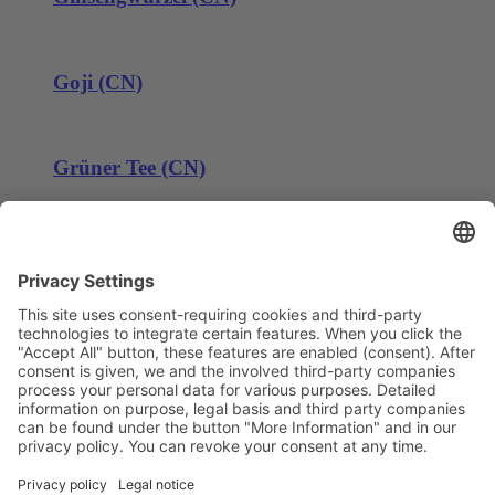
Goji (CN)
Grüner Tee (CN)
Page 1 of 4
1
2
3
4
Deutsch
English
中文
Datenschutzerklärung (CN)-隐私政策
Impressum (CN)-企业说明
Rechtliche Hinweise (CN)-法律声明
© MantraPharm -
powered by Enfold WordPress Theme
Instagram