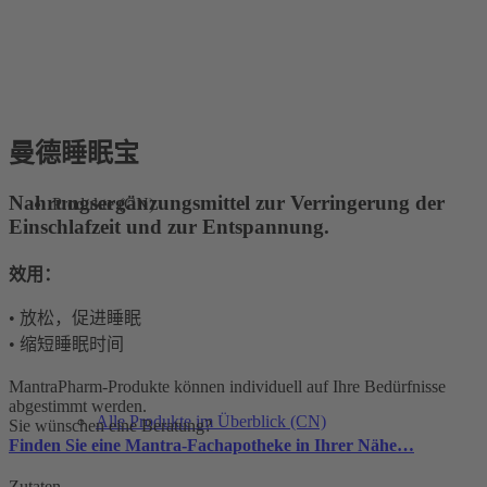
曼德睡眠宝
Nahrungsergänzungsmittel zur Verringerung der
Produkte (CN)
Einschlafzeit und zur Entspannung.
效用：
• 放松，促进睡眠
• 缩短睡眠时间
MantraPharm-Produkte können individuell auf Ihre Bedürfnisse
abgestimmt werden.
Alle Produkte im Überblick (CN)
Sie wünschen eine Beratung?
Finden Sie eine Mantra-Fachapotheke in Ihrer Nähe…
Zutaten