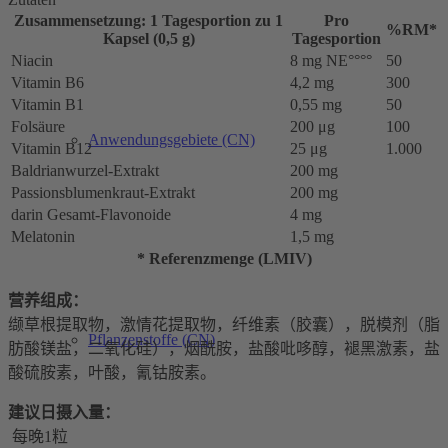
Zusammensetzung: 1 Tagesportion zu 1
Pro
%RM*
Kapsel (0,5 g)
Tagesportion
Niacin
8 mg NE°°°°
50
Vitamin B6
4,2 mg
300
Vitamin B1
0,55 mg
50
Folsäure
200 μg
100
Anwendungsgebiete (CN)
Vitamin B12
25 μg
1.000
Baldrianwurzel-Extrakt
200 mg
Passionsblumenkraut-Extrakt
200 mg
darin Gesamt-Flavonoide
4 mg
Melatonin
1,5 mg
* Referenzmenge (LMIV)
营养组成：
缬草根提取物，激情花提取物，纤维素（胶囊），脱模剂（脂
Pflanzenstoffe (CN)
肪酸镁盐，二氧化硅），烟酰胺，盐酸吡哆醇，褪黑激素，盐
酸硫胺素，叶酸，氰钴胺素。
建议日摄入量：
每晚1粒