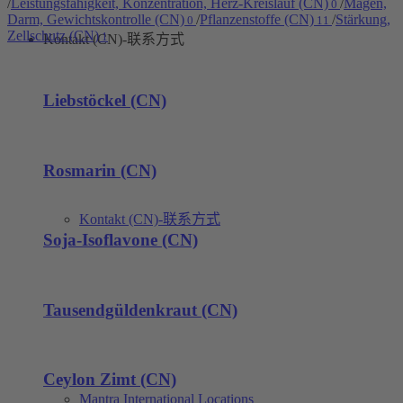
/
Leistungsfähigkeit, Konzentration, Herz-Kreislauf (CN)
/
Magen,
0
Darm, Gewichtskontrolle (CN)
/
Pflanzenstoffe (CN)
/
Stärkung,
0
11
Zellschutz (CN)
1
Kontakt (CN)-联系方式
Liebstöckel (CN)
Rosmarin (CN)
Kontakt (CN)-联系方式
Soja-Isoflavone (CN)
Tausendgüldenkraut (CN)
Ceylon Zimt (CN)
Mantra International Locations