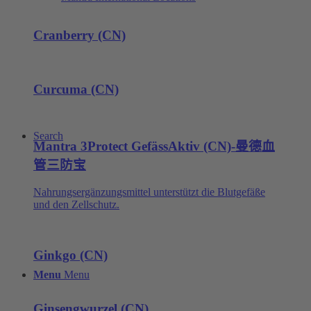
Cranberry (CN)
Curcuma (CN)
Search
Mantra 3Protect GefässAktiv (CN)-曼德血
管三防宝
Nahrungsergänzungsmittel unterstützt die Blutgefäße
und den Zellschutz.
Ginkgo (CN)
Menu
Menu
Ginsengwurzel (CN)