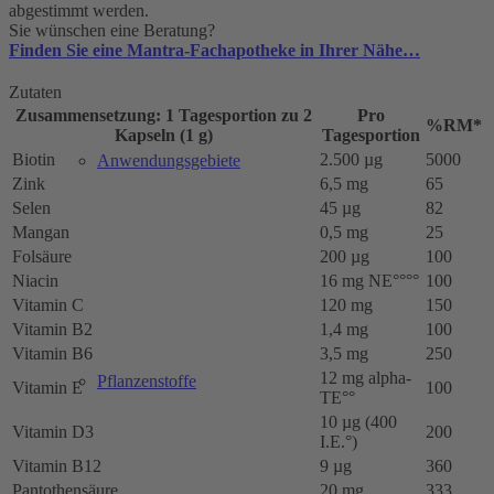
abgestimmt werden.
Sie wünschen eine Beratung?
Finden Sie eine Mantra-Fachapotheke in Ihrer Nähe…
Zutaten
Zusammensetzung: 1 Tagesportion zu 2
Pro
%RM*
Kapseln (1 g)
Tagesportion
Biotin
2.500 µg
5000
Anwendungsgebiete
Zink
6,5 mg
65
Selen
45 µg
82
Mangan
0,5 mg
25
Folsäure
200 µg
100
Niacin
16 mg NE°°°°
100
Vitamin C
120 mg
150
Vitamin B2
1,4 mg
100
Vitamin B6
3,5 mg
250
12 mg alpha-
Pflanzenstoffe
Vitamin E
100
TE°°
10 µg (400
Vitamin D3
200
I.E.°)
Vitamin B12
9 µg
360
Pantothensäure
20 mg
333