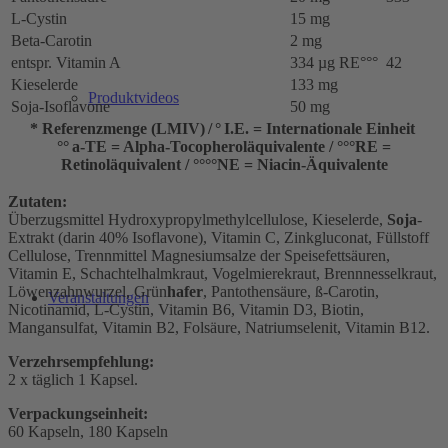
L-Cystin
15 mg
Beta-Carotin
2 mg
entspr. Vitamin A
334 µg RE°°°
42
Kieselerde
133 mg
Produktvideos
Soja-Isoflavone
50 mg
* Referenzmenge (LMIV) / ° I.E. = Internationale Einheit
°° a-TE = Alpha-Tocopheroläquivalente / °°°RE =
Retinoläquivalent / °°°°NE = Niacin-Äquivalente
Zutaten:
Überzugsmittel Hydroxypropylmethylcellulose, Kieselerde,
Soja
-
Extrakt (darin 40% Isoflavone), Vitamin C, Zinkgluconat, Füllstoff
Cellulose, Trennmittel Mag­nesiumsalze der Speisefettsäuren,
Vitamin E, Schachtelhalmkraut, Vogelmierekraut, Brennnesselkraut,
Löwenzahnwurzel, Grün
hafer
, Pantothensäure, ß-Carotin,
Veranstaltungen
Nicotinamid, L-Cystin, Vitamin B6, Vitamin D3, Biotin,
Mangansulfat, Vitamin B2, Folsäure, Natriumselenit, Vitamin B12.
Verzehrsempfehlung:
2 x täglich 1 Kapsel.
Verpackungseinheit:
60 Kapseln, 180 Kapseln