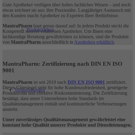
Gute Apotheker verfügen über hohes fachliches Wissen – und noch
etwas zeichnet sie aus: ihre Praxisnähe. Langjähriger Austausch mit
den Kunden macht Apotheker zu Experten Ihrer Bedürfnisse.
MantraPharm
baut genau darauf auf: In jedem Produkt steckt die
Produktvideos
Kompetenz unserer erfahrenen Apotheker. Um Ihnen eine
fachkundige Beratung gewährleisten zu können, sind die Produkte
von
MantraPharm
ausschließlich in
Apotheken erhältlich
.
MantraPharm: Zertifizierung nach DIN EN ISO
9001
MantraPharm
ist seit 2019 nach
DIN EN ISO 9001
zertifiziert.
Dieses Gütesiegel steht für hohe Kundenzufriedenheit, gesteigerte
Veranstaltungen
Produktivität und effektive Risikominimierung. Die Zertifizierung
bestätigt, dass unser Unternehmen hohe Standards im
Qualitätsmanagement einhält und kontinuierliche Verbesserungen
anstrebt.
Unser zuverlässiges Qualitätsmanagement gewährleistet eine
konstant hohe Qualität unserer Produkte und Dienstleistungen.