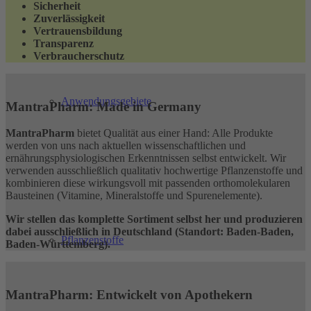
Sicherheit
Zuverlässigkeit
Vertrauensbildung
Transparenz
Verbraucherschutz
Anwendungsgebiete
MantraPharm: Made in Germany
MantraPharm
bietet Qualität aus einer Hand: Alle Produkte
werden von uns nach aktuellen wissenschaftlichen und
ernährungsphysiologischen Erkenntnissen selbst entwickelt. Wir
verwenden ausschließlich qualitativ hochwertige Pflanzenstoffe und
kombinieren diese wirkungsvoll mit passenden orthomolekularen
Bausteinen (Vitamine, Mineralstoffe und Spurenelemente).
Wir stellen das komplette Sortiment selbst her und produzieren
dabei ausschließlich in Deutschland (Standort: Baden-Baden,
Pflanzenstoffe
Baden-Württemberg).
MantraPharm: Entwickelt von Apothekern