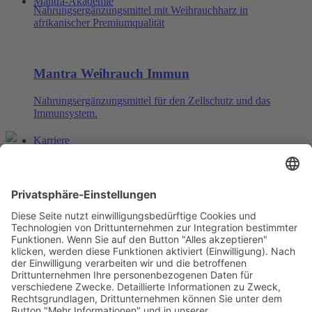
Mantra-Akademie
Nahrungsergänzungsmittel mit Weihrauchharz in
afrikanischer Premiumqualität
Mantra Weihrauch Immun
Nahrungsergänzungsmittel für den Zellschutz und das
Immunsystem.
Karriere
Deutsch
English
中文
Kontakt
Datenschutz
Impressum
© MantraPharm
Suche
Instagram
Facebook