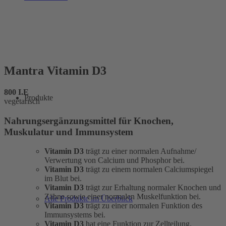
Mantra Vitamin D3
800 I.E
Produkte
vegetarisch
Nahrungsergänzungsmittel für Knochen,
Muskulatur und Immunsystem
Vitamin D3
trägt zu einer normalen Aufnahme/
Verwertung von Calcium und Phosphor bei.
Vitamin D3
trägt zu einem normalen Calciumspiegel
im Blut bei.
Vitamin D3
trägt zur Erhaltung normaler Knochen und
Zähne sowie einer normalen Muskelfunktion bei.
Alle Produkte im Überblick
Vitamin D3
trägt zu einer normalen Funktion des
Immunsystems bei.
Vitamin D3
hat eine Funktion zur Zellteilung.