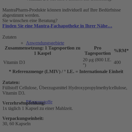
MantraPharm-Produkte können individuell auf Ihre Bedürfnisse
abgestimmt werden.
Sie wünschen eine Beratung?
Finden Sie eine Mantra-Fachapotheke in Ihrer Nähe…
Zutaten
Anwendungsgebiete
Zusammensetzung: 1 Tagesportion zu
Pro
%RM*
1 Kaspel
Tagesportion
20 μg (800 I.E.
Vitamin D3
400
°)
* Referenzmenge (LMIV) / ° I.E. = Internationale Einheit
Zutaten:
Füllstoff Cellulose, Überzugsmittel Hydroxypropylmethylcellulose,
Vitamin D3.
Pflanzenstoffe
Verzehrsempfehlung:
1x täglich 1 Kapsel zu einer Mahlzeit.
Verpackungseinheit:
30, 60 Kapseln