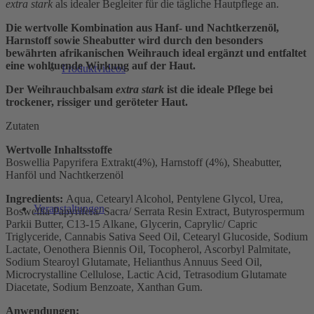
extra stark
als idealer Begleiter für die tägliche Hautpflege an.
Die wertvolle Kombination aus Hanf- und Nachtkerzenöl,
Harnstoff sowie Sheabutter wird durch den besonders
bewährten afrikanischen Weihrauch ideal ergänzt und entfaltet
eine wohltuende Wirkung auf der Haut.
Produktvideos
Der Weihrauchbalsam
extra stark
ist die ideale Pflege bei
trockener, rissiger und geröteter Haut.
Zutaten
Wertvolle Inhaltsstoffe
Boswellia Papyrifera Extrakt(4%), Harnstoff (4%), Sheabutter,
Hanföl und Nachtkerzenöl
Ingredients:
Aqua, Cetearyl Alcohol, Pentylene Glycol, Urea,
Veranstaltungen
Boswellia Papyrifera/ Sacra/ Serrata Resin Extract, Butyrospermum
Parkii Butter, C13-15 Alkane, Glycerin, Caprylic/ Capric
Triglyceride, Cannabis Sativa Seed Oil, Cetearyl Glucoside, Sodium
Lactate, Oenothera Biennis Oil, Tocopherol, Ascorbyl Palmitate,
Sodium Stearoyl Glutamate, Helianthus Annuus Seed Oil,
Microcrystalline Cellulose, Lactic Acid, Tetrasodium Glutamate
Diacetate, Sodium Benzoate, Xanthan Gum.
Anwendungen: