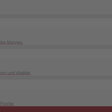
 des Mannes.
n und Vitalität.
Psyche.