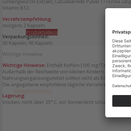
Ginsengwurzel-Extrakt, Catuabarinde Pulver (Trichilia cati
Vitamin B12.
Verzehrsempfehlung:
morgens 2 Kapseln.
Produktvideos
Verpackungseinheit:
30 Kapseln, 90 Kapseln
Wichtige Hinweise
Wichtige Hinweise:
Enthält Koffein (100 mg/Tagesportion)
Außerhalb der Reichweite von kleinen Kindern aufbewahre
Nahrungsergänzungsmittel sollten nicht als Ersatz für 
Die angegebene empfohlene tägliche Verzehrsmenge darf 
Veranstaltungen
Lagerung:
trocken, nicht über 25° C, vor Sonnenlicht schützen.