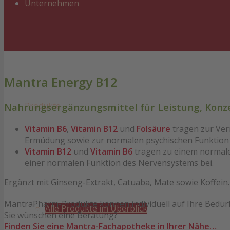
Unternehmen
Mantra Energy B12
Produkte
Nahrungsergänzungsmittel für Leistung, Konzen
Vitamin B6
,
Vitamin B12
und
Folsäure
tragen zur Ver
Ermüdung sowie zur normalen psychischen Funktion 
Vitamin B12
und
Vitamin B6
tragen zu einem normale
einer normalen Funktion des Nervensystems bei.
Ergänzt mit Ginseng-Extrakt, Catuaba, Mate sowie Koffein.
MantraPharm-Produkte können individuell auf Ihre Bedür
Alle Produkte im Überblick
Sie wünschen eine Beratung?
Finden Sie eine Mantra-Fachapotheke in Ihrer Nähe…