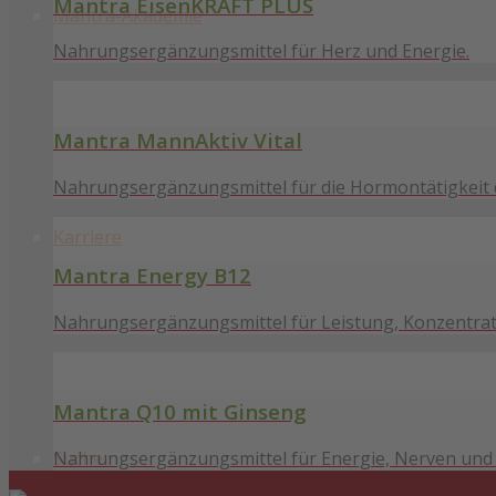
Mantra EisenKRAFT PLUS
Mantra-Akademie
Nahrungsergänzungsmittel für Herz und Energie.
Mantra MannAktiv Vital
Nahrungsergänzungsmittel für die Hormontätigkeit
Karriere
Mantra Energy B12
Nahrungsergänzungsmittel für Leistung, Konzentratio
Mantra Q10 mit Ginseng
Nahrungsergänzungsmittel für Energie, Nerven und 
Suche