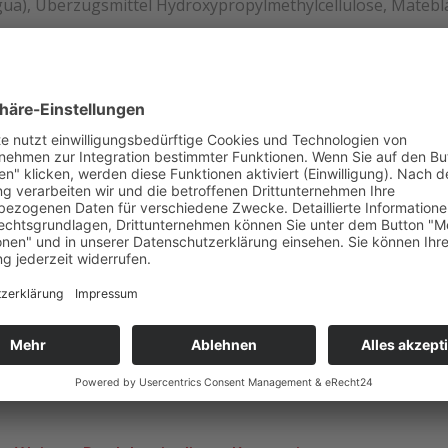
gua), Überzugsmittel Hydroxypropylmethylcellulose, Mateblät
. Für Kinder und schwangere oder stillende Frauen nicht em
n.
eine abwechslungsreiche und ausgewogene Ernährung sowie
nicht überschritten werden.