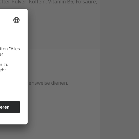
ter Pulver, Koffein, Vitamin B6, Folsäure,
pfohlen.
 gesunde Lebensweise dienen.