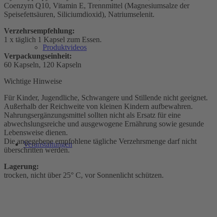
Coenzym Q10, Vitamin E, Trennmittel (Magnesiumsalze der
Speisefettsäuren, Siliciumdioxid), Natriumselenit.
Verzehrsempfehlung:
1 x täglich 1 Kapsel zum Essen.
Produktvideos
Verpackungseinheit:
60 Kapseln, 120 Kapseln
Wichtige Hinweise
Für Kinder, Jugendliche, Schwangere und Stillende nicht geeignet.
Außerhalb der Reichweite von kleinen Kindern aufbewahren.
Nahrungsergänzungsmittel sollten nicht als Ersatz für eine
abwechslungsreiche und ausgewogene Ernährung sowie gesunde
Lebensweise dienen.
Die angegebene empfohlene tägliche Verzehrsmenge darf nicht
Veranstaltungen
überschritten werden.
Lagerung:
trocken, nicht über 25° C, vor Sonnenlicht schützen.