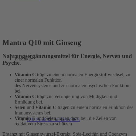
Mantra Q10 mit Ginseng
Nahrungsergänzungsmittel für Energie, Nerven und
Produkte
Psyche.
Vitamin C
trägt zu einem normalen Energiestoffwechsel, zu
einer normalen Funktion
des Nervensystems und zur normalen psychischen Funktion
bei.
Vitamin C
trägt zur Verringerung von Müdigkeit und
Ermüdung bei.
Selen
und
Vitamin C
tragen zu einem normalen Funktion des
Immunsystems bei.
Vitamin E
und
Selen
tragen dazu bei, die Zellen vor
Alle Produkte im Überblick
oxidativem Stress zu schützen.
Ergänzt mit Ginsengwurzel-Extrakt, Soja-Lecithin und Coenzym