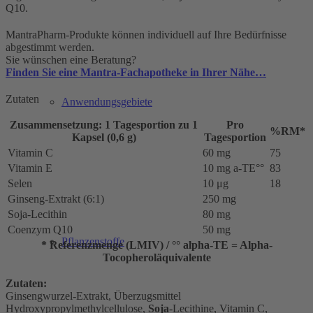
Q10.
MantraPharm-Produkte können individuell auf Ihre Bedürfnisse
abgestimmt werden.
Sie wünschen eine Beratung?
Finden Sie eine Mantra-Fachapotheke in Ihrer Nähe…
Zutaten
Anwendungsgebiete
Zusammensetzung: 1 Tagesportion zu 1
Pro
%RM*
Kapsel (0,6 g)
Tagesportion
Vitamin C
60 mg
75
Vitamin E
10 mg a-TE°°
83
Selen
10 μg
18
Ginseng-Extrakt (6:1)
250 mg
Soja-Lecithin
80 mg
Coenzym Q10
50 mg
Pflanzenstoffe
* Referenzmenge (LMIV) / °° alpha-TE = Alpha-
Tocopheroläquivalente
Zutaten:
Ginsengwurzel-Extrakt, Überzugsmittel
Hydroxypropylmethylcellulose,
Soja
-Lecithine, Vitamin C,