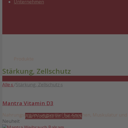
Unternehmen
Produkte
Stärkung, Zellschutz
Alle
/
Stärkung, Zellschutz
6
6
Mantra Vitamin D3
Nahrungsergänzungsmittel für Knochen, Muskulatur un
Alle Produkte im Überblick
Neuheit