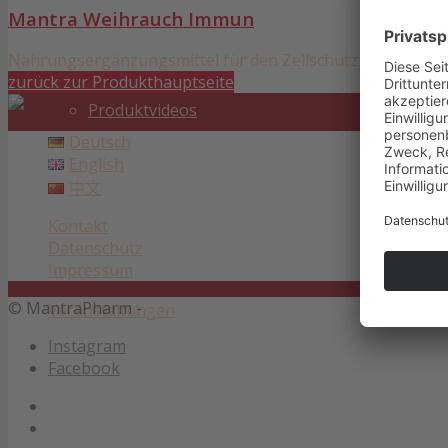
Mantra Weihrauch Immun
Nahrungsergänzungsmittel für den Zellschutz und das I
zurück zur Produkthauptseite
Produktvideos
Deutsch
English
中文
Kontakt
Datenschutz
Impressum
© MantraPharm -
powered by Enfold WordPress Theme
Veranstaltungen
Instagram
Facebook
Kontakt
Datenschutz