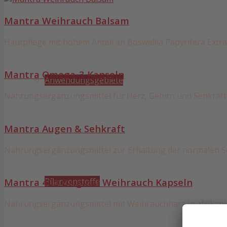
Mantra Weihrauch Balsam
Hautpflege mit hohem Anteil an Boswellia Papyrifera Extra
Mantra Omega-3 Kapseln
Anwendungsgebiete
Nahrungsergänzungsmittel für Herz, Gehirn und Sehkraft
Mantra Augen & Sehkraft
Nahrungsergänzungsmittel zur Erhaltung der normalen Se
Pflanzenstoffe
Mantra 400 Original Weihrauch Kapseln
Nahrungsergänzungsmittel mit Weihrauchharz in afrikani